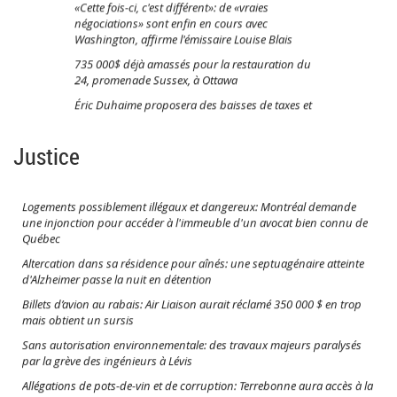
«Cette fois-ci, c'est différent»: de «vraies
négociations» sont enfin en cours avec
Washington, affirme l'émissaire Louise Blais
735 000$ déjà amassés pour la restauration du
24, promenade Sussex, à Ottawa
Éric Duhaime proposera des baisses de taxes et
d’impôt «historiques»
Projet d’acquisition du circuit Sanair: des élus
Justice
municipaux à Saint-Pie victimes de menaces de
mort et de vandalisme
Logements possiblement illégaux et dangereux: Montréal demande
une injonction pour accéder à l'immeuble d'un avocat bien connu de
Québec
Altercation dans sa résidence pour aînés: une septuagénaire atteinte
d'Alzheimer passe la nuit en détention
Billets d’avion au rabais: Air Liaison aurait réclamé 350 000 $ en trop
mais obtient un sursis
Sans autorisation environnementale: des travaux majeurs paralysés
par la grève des ingénieurs à Lévis
Allégations de pots-de-vin et de corruption: Terrebonne aura accès à la