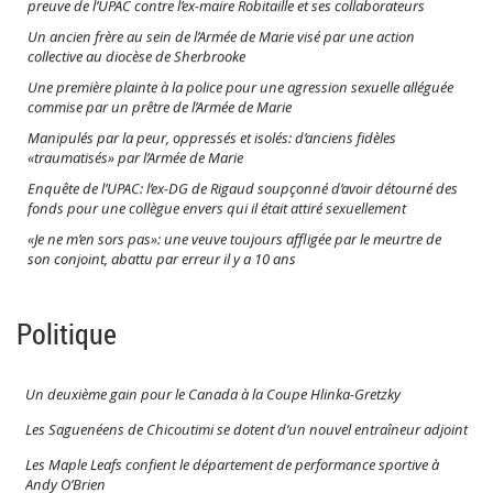
preuve de l’UPAC contre l’ex-maire Robitaille et ses collaborateurs
Un ancien frère au sein de l’Armée de Marie visé par une action
collective au diocèse de Sherbrooke
Une première plainte à la police pour une agression sexuelle alléguée
commise par un prêtre de l’Armée de Marie
Manipulés par la peur, oppressés et isolés: d’anciens fidèles
«traumatisés» par l’Armée de Marie
Enquête de l’UPAC: l’ex-DG de Rigaud soupçonné d’avoir détourné des
fonds pour une collègue envers qui il était attiré sexuellement
«Je ne m’en sors pas»: une veuve toujours affligée par le meurtre de
son conjoint, abattu par erreur il y a 10 ans
Cloué à un fauteuil roulant depuis qu’il a reçu une balle par erreur à
14 ans
Politique
Dame atteinte d’alzheimer emprisonnée: un cas «isolé» et «mal géré»
dit le Regroupement québécois des résidences pour aînés
Un deuxième gain pour le Canada à la Coupe Hlinka-Gretzky
Les Saguenéens de Chicoutimi se dotent d’un nouvel entraîneur adjoint
Les Maple Leafs confient le département de performance sportive à
Andy O’Brien