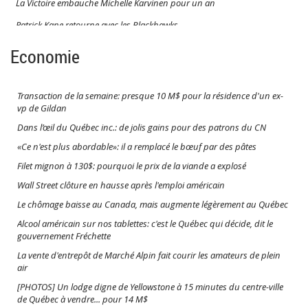
La Victoire embauche Michelle Karvinen pour un an
Patrick Kane retourne avec les Blackhawks
Jason Robertson accepte un pacte de 12 M$ avec les Stars de Dallas
Economie
La LNH centralisera la production des matchs régionaux de quatre
équipes
Transaction de la semaine: presque 10 M$ pour la résidence d'un ex-
Jordan Staal présente la Coupe Stanley à Thunder Bay
vp de Gildan
Dans l’œil du Québec inc.: de jolis gains pour des patrons du CN
«Ce n'est plus abordable»: il a remplacé le bœuf par des pâtes
Filet mignon à 130$: pourquoi le prix de la viande a explosé
Wall Street clôture en hausse après l'emploi américain
Le chômage baisse au Canada, mais augmente légèrement au Québec
Alcool américain sur nos tablettes: c'est le Québec qui décide, dit le
gouvernement Fréchette
La vente d'entrepôt de Marché Alpin fait courir les amateurs de plein
air
[PHOTOS] Un lodge digne de Yellowstone à 15 minutes du centre-ville
de Québec à vendre... pour 14 M$